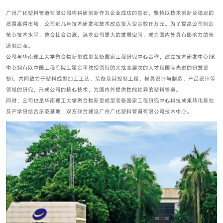
广州广化塑料管道有限公司将科研创新作为企业成功的基石，坚持以技术创新及稳定的
质量赢得市场，公司近几年技术研发和技术改造投入资金数仟万元。为了提高公司制造
核心技术水平，整合社会资源，谋求公司更大的发展空间，成为国内外具有影响力的管
道制造商。
公司与华南理工大学聚合物新型成型装备国家工程研究中心合作，建立技术研发中心(该
中心拥有以中国工程院院士瞿金平教授领衔的大批高层次的人才和国际先进的研发设
备)。共同致力于塑料成型加工工艺、装备及其控制工程、模具设计与制造、产品设计等
领域的研究，形成公司的核心技术，为国内外提供性能优异的塑料管道。
同时，公司也是华南理工大学聚合物新型成型装备国家工程研究中心科技成果转化基地
及产学研结合示范基地，双方联合建设广州广化塑料管道有限公司技术中心。