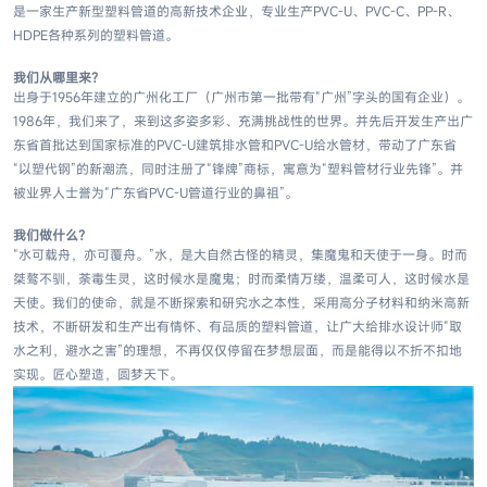
是一家生产新型塑料管道的高新技术企业，专业生产PVC-U、PVC-C
、
PP-R、
HDPE各种系列的塑料管道。
我们从哪里来？
出身于1956年建立的广州化工厂（广州市第一批带有“广州”字头的国有企业）。
1986年，我们来了，来到这多姿多彩、充满挑战性的世界。并先后开发生产出广
东省首批达到国家标准的PVC-U建筑排水管和PVC-U给水管材，带动了广东省
“以塑代钢”的新潮流，同时注册了“锋牌”商标，寓意为“塑料管材行业先锋”。并
被业界人士誉为“广东省PVC-U管道行业的鼻祖”。
我们做什么？
“水可载舟，亦可覆舟。”水，是大自然古怪的精灵，集魔鬼和天使于一身。时而
桀骜不驯，荼毒生灵，这时候水是魔鬼；时而柔情万缕，温柔可人，这时候水是
天使。我们的使命，就是不断探索和研究水之本性，采用高分子材料和纳米高新
技术，不断研发和生产出有情怀、有品质的塑料管道，让广大给排水设计师“取
水之利，避水之害”的理想，不再仅仅停留在梦想层面，而是能得以不折不扣地
实现。匠心塑造，圆梦天下。