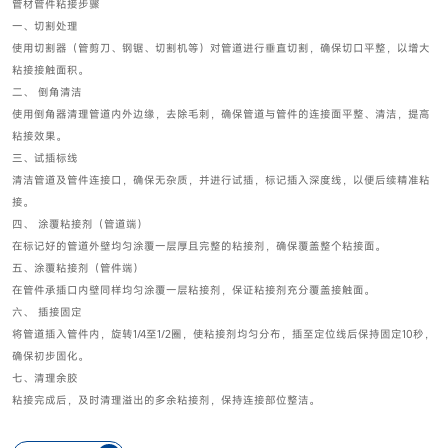
管材管件粘接步骤
一、切割处理
使用切割器（管剪刀、钢锯、切割机等）对管道进行垂直切割，确保切口平整，以增大
粘接接触面积。
二、 倒角清洁
使用倒角器清理管道内外边缘，去除毛刺，确保管道与管件的连接面平整、清洁，提高
粘接效果。
三、试插标线
清洁管道及管件连接口，确保无杂质，并进行试插，标记插入深度线，以便后续精准粘
接。
四、 涂覆粘接剂（管道端）
在标记好的管道外壁均匀涂覆一层厚且完整的粘接剂，确保覆盖整个粘接面。
五、涂覆粘接剂（管件端）
在管件承插口内壁同样均匀涂覆一层粘接剂，保证粘接剂充分覆盖接触面。
六、 插接固定
将管道插入管件内，旋转1/4至1/2圈，使粘接剂均匀分布，插至定位线后保持固定10秒，
确保初步固化。
七、清理余胶
粘接完成后，及时清理溢出的多余粘接剂，保持连接部位整洁。