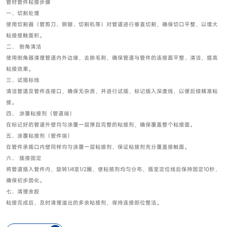
管材管件粘接步骤
一、切割处理
使用切割器（管剪刀、钢锯、切割机等）对管道进行垂直切割，确保切口平整，以增大
粘接接触面积。
二、 倒角清洁
使用倒角器清理管道内外边缘，去除毛刺，确保管道与管件的连接面平整、清洁，提高
粘接效果。
三、试插标线
清洁管道及管件连接口，确保无杂质，并进行试插，标记插入深度线，以便后续精准粘
接。
四、 涂覆粘接剂（管道端）
在标记好的管道外壁均匀涂覆一层厚且完整的粘接剂，确保覆盖整个粘接面。
五、涂覆粘接剂（管件端）
在管件承插口内壁同样均匀涂覆一层粘接剂，保证粘接剂充分覆盖接触面。
六、 插接固定
将管道插入管件内，旋转1/4至1/2圈，使粘接剂均匀分布，插至定位线后保持固定10秒，
确保初步固化。
七、清理余胶
粘接完成后，及时清理溢出的多余粘接剂，保持连接部位整洁。