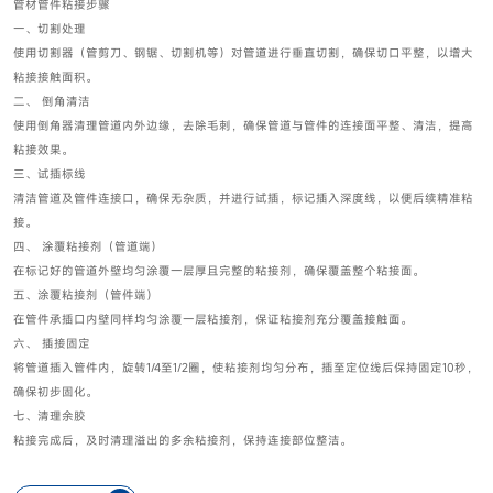
管材管件粘接步骤
一、切割处理
使用切割器（管剪刀、钢锯、切割机等）对管道进行垂直切割，确保切口平整，以增大
粘接接触面积。
二、 倒角清洁
使用倒角器清理管道内外边缘，去除毛刺，确保管道与管件的连接面平整、清洁，提高
粘接效果。
三、试插标线
清洁管道及管件连接口，确保无杂质，并进行试插，标记插入深度线，以便后续精准粘
接。
四、 涂覆粘接剂（管道端）
在标记好的管道外壁均匀涂覆一层厚且完整的粘接剂，确保覆盖整个粘接面。
五、涂覆粘接剂（管件端）
在管件承插口内壁同样均匀涂覆一层粘接剂，保证粘接剂充分覆盖接触面。
六、 插接固定
将管道插入管件内，旋转1/4至1/2圈，使粘接剂均匀分布，插至定位线后保持固定10秒，
确保初步固化。
七、清理余胶
粘接完成后，及时清理溢出的多余粘接剂，保持连接部位整洁。